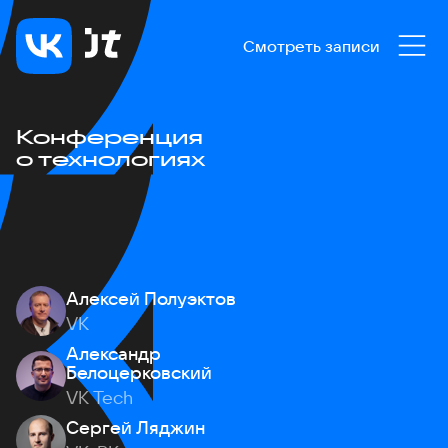
Смотреть записи
Конференция
о технологиях
Алексей Полуэктов
VK
Александр
Белоцерковский
VK Tech
Сергей Ляджин