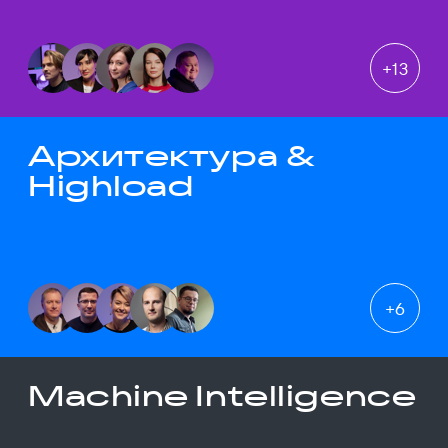
+
13
Архитектура &
Highload
+
6
Machine Intelligence