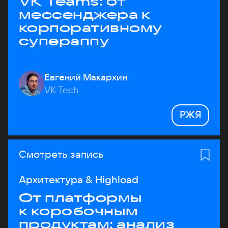
VK Teams: от
мессенджера к
корпоративному
супераппу
Евгений Макархин
VK Tech
РЖЯ
Смотреть запись
Архитектура & Highload
От платформы
к коробочным
продуктам: анализ