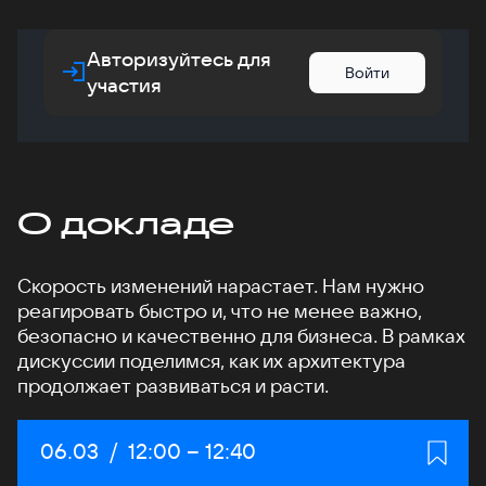
Авторизуйтесь для
Войти
участия
О докладе
Скорость изменений нарастает. Нам нужно
реагировать быстро и, что не менее важно,
безопасно и качественно для бизнеса. В рамках
дискуссии поделимся, как их архитектура
продолжает развиваться и расти.
Дата:
06.03
/
Начало:
12:00
–
Конец:
12:40