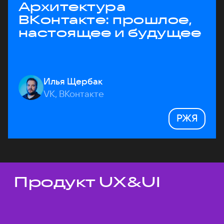
Архитектура
ВКонтакте: прошлое,
настоящее и будущее
Илья Щербак
VK, ВКонтакте
РЖЯ
Продукт UX&UI
Темы докладов