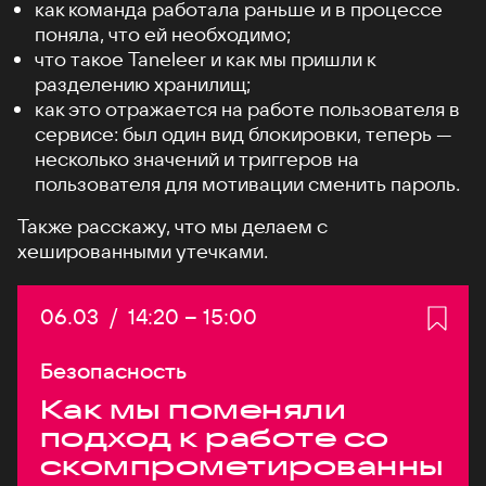
как команда работала раньше и в процессе
поняла, что ей необходимо;
что такое Taneleer и как мы пришли к
разделению хранилищ;
как это отражается на работе пользователя в
сервисе: был один вид блокировки, теперь —
несколько значений и триггеров на
пользователя для мотивации сменить пароль.
Также расскажу, что мы делаем с
хешированными утечками.
Дата:
06.03
/
Начало:
14:20
–
Конец:
15:00
Безопасность
Как мы поменяли
подход к работе со
скомпрометированны