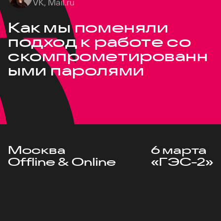
VK, Mail.ru
Как мы поменяли
подход к работе со
скомпрометированн
ыми паролями
Москва
6 марта
Offline & Online
«ГЭС-2»