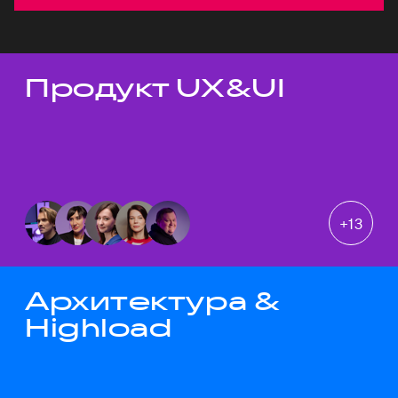
Продукт UX&UI
Темы докладов
+
13
Архитектура &
Highload