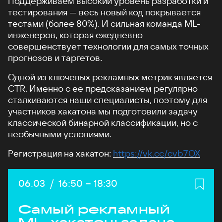
Поддерживаем высокий уровень разработки и
тестирования — весь новый код покрывается
тестами (более 80%). И сильная команда ML-
инженеров, которая ежедневно
совершенствует технологии для самых точных
прогнозов и таргетов.
Одной из ключевых рекламных метрик является
CTR. Именно с ее предсказанием регулярно
сталкиваются наши специалисты, поэтому для
участников хакатона мы подготовили задачу
классической бинарной классификации, но с
необычными условиями.
Регистрация на хакатон:
https://vk.cc/cvb7OX
Дата:
06.03
/
Начало:
16:50
–
Конец:
18:30
Самый рекламный