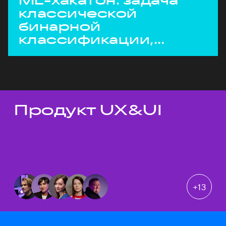
ML-хакатон: задача
классической
бинарной
классификации,
но с необычными
условиями
Продукт UX&UI
Темы докладов
+
13