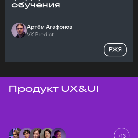
обучения
Артём Агафонов
VK Predict
РЖЯ
Продукт UX&UI
Темы докладов
+
13