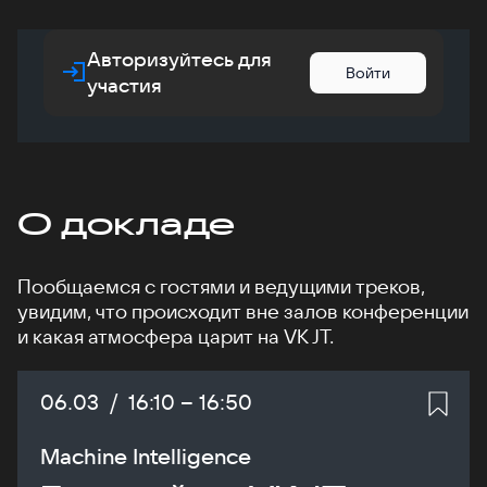
Авторизуйтесь для
Войти
участия
О докладе
Пообщаемся с гостями и ведущими треков,
увидим, что происходит вне залов конференции
и какая атмосфера царит на VK JT.
Дата:
06.03
/
Начало:
16:10
–
Конец:
16:50
Machine Intelligence