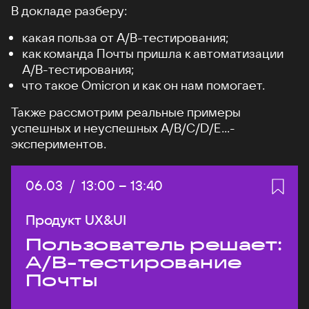
В докладе разберу:
какая польза от А/B-тестирования;
как команда Почты пришла к автоматизации
A/B-тестирования;
что такое Omicron и как он нам помогает.
Также рассмотрим реальные примеры
успешных и неуспешных A/B/C/D/E...-
экспериментов.
Дата:
06.03
/
Начало:
13:00
–
Конец:
13:40
Продукт UX&UI
Пользователь решает:
A/B-тестирование
Почты