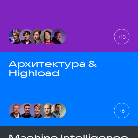
+
13
Архитектура &
Highload
+
6
Machine Intelligence